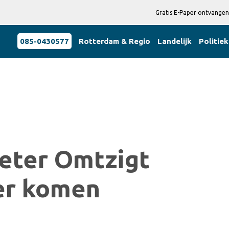
Gratis E-Paper ontvangen
085-0430577
Rotterdam & Regio
Landelijk
Politiek
ieter Omtzigt
er komen