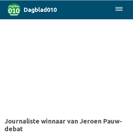
Dagblad010
085-0430577
Rotterdam & Regio
Landelijk
Politiek
Columns
Sport
Journaliste winnaar van Jeroen Pauw-
debat