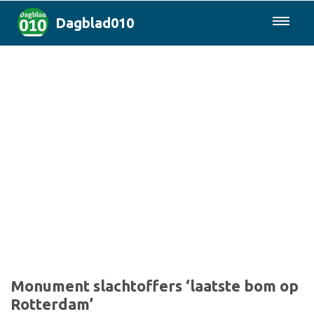
Dagblad010
085-0430577
Rotterdam & Regio
Landelijk
Politiek
Columns
Sport
Monument slachtoffers ‘laatste bom op
Rotterdam’