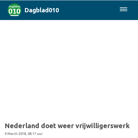
Dagblad010
085-0430577
Rotterdam & Regio
Landelijk
Politiek
Columns
Sport
Nederland doet weer vrijwilligerswerk
9 March 2018, 08:17 uur