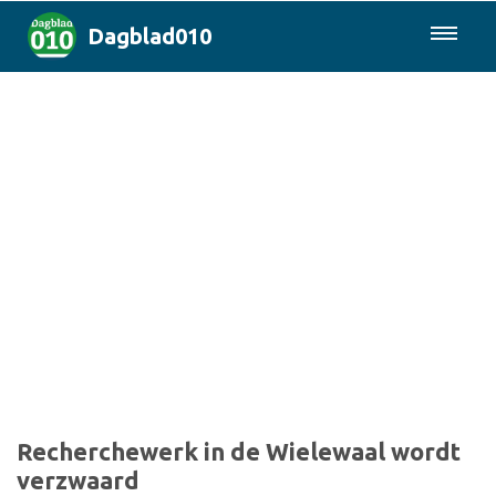
Dagblad010
085-0430577
Rotterdam & Regio
Landelijk
Politiek
Columns
Sport
Recherchewerk in de Wielewaal wordt
verzwaard