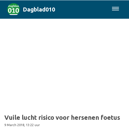
Dagblad010
085-0430577
Rotterdam & Regio
Landelijk
Politiek
Columns
Sport
Vuile lucht risico voor hersenen foetus
9 March 2018, 13:22 uur