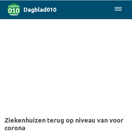
Dagblad010
085-0430577
Rotterdam & Regio
Landelijk
Politiek
Columns
Sport
Ziekenhuizen terug op niveau van voor
corona