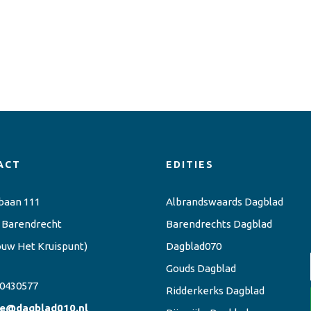
ACT
EDITIES
baan 111
Albrandswaards Dagblad
 Barendrecht
Barendrechts Dagblad
ouw Het Kruispunt)
Dagblad070
Gouds Dagblad
0430577
Ridderkerks Dagblad
ie@dagblad010.nl