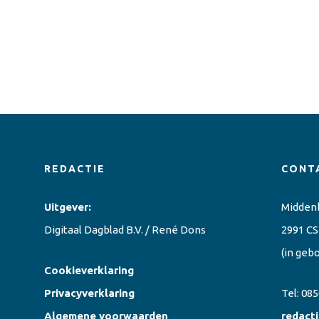
REDACTIE
CONT
Uitgever:
Midden
Digitaal Dagblad B.V. / René Dons
2991 CS
(in geb
Cookieverklaring
Privacyverklaring
Tel:
085
Algemene voorwaarden
redact