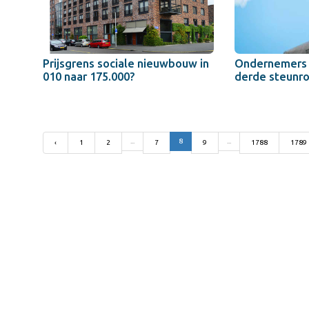
Prijsgrens sociale nieuwbouw in
Ondernemers p
010 naar 175.000?
derde steunr
...
8
...
‹
1
2
7
9
1788
1789