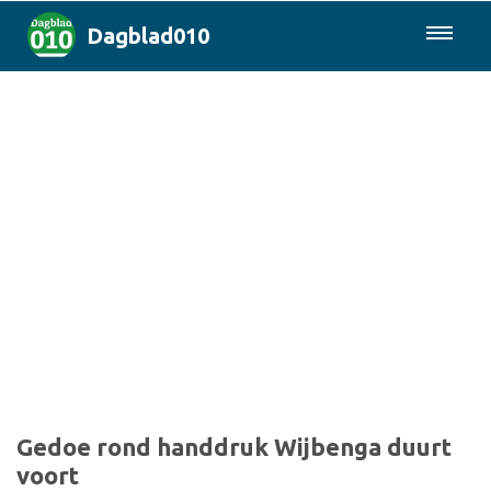
Dagblad010
085-0430577
Rotterdam & Regio
Landelijk
Politiek
Columns
Sport
Gedoe rond handdruk Wijbenga duurt
voort