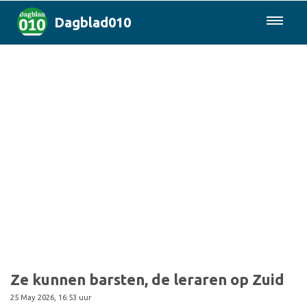
Dagblad010
085-0430577
Rotterdam & Regio
Landelijk
Politiek
Columns
Sport
Ze kunnen barsten, de leraren op Zuid
25 May 2026, 16:53 uur