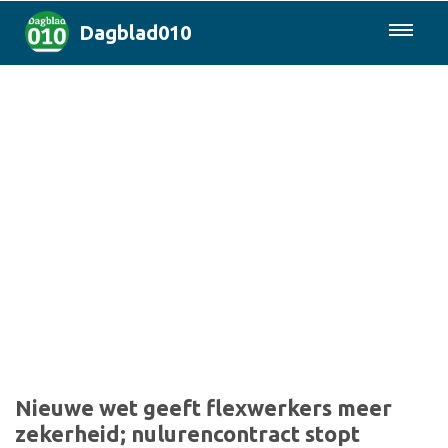
Dagblad010
085-0430577
Rotterdam & Regio
Landelijk
Politiek
Columns
Sport
Nieuwe wet geeft flexwerkers meer
zekerheid; nulurencontract stopt