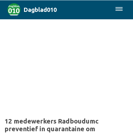
Dagblad010
085-0430577
Rotterdam & Regio
Landelijk
Politiek
Columns
Sport
12 medewerkers Radboudumc
preventief in quarantaine om