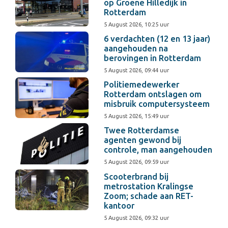
op Groene Hilledijk in
Rotterdam
5 August 2026, 10:25 uur
6 verdachten (12 en 13 jaar)
aangehouden na
berovingen in Rotterdam
5 August 2026, 09:44 uur
Politiemedewerker
Rotterdam ontslagen om
misbruik computersysteem
5 August 2026, 15:49 uur
Twee Rotterdamse
agenten gewond bij
controle, man aangehouden
5 August 2026, 09:59 uur
Scooterbrand bij
metrostation Kralingse
Zoom; schade aan RET-
kantoor
5 August 2026, 09:32 uur