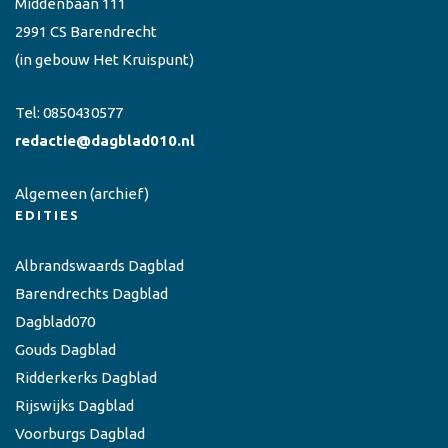
Middenbaan 111
2991 CS Barendrecht
(in gebouw Het Kruispunt)
Tel:
0850430577
redactie@dagblad010.nl
Algemeen
(archief)
EDITIES
Albrandswaards Dagblad
Barendrechts Dagblad
Dagblad070
Gouds Dagblad
Ridderkerks Dagblad
Rijswijks Dagblad
Voorburgs Dagblad