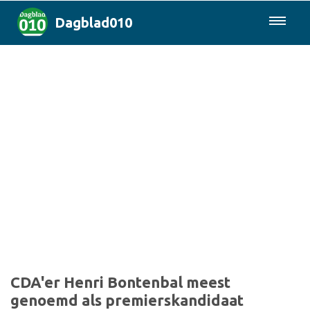
Dagblad010
085-0430577
Rotterdam & Regio
Landelijk
Politiek
Columns
Sport
CDA'er Henri Bontenbal meest
genoemd als premierskandidaat