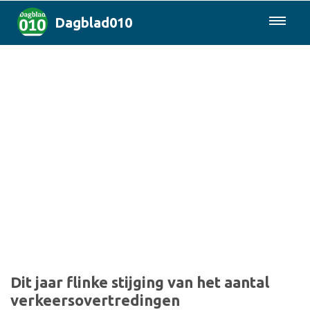
Dagblad010
085-0430577
Rotterdam & Regio
Landelijk
Politiek
Columns
Sport
Dit jaar flinke stijging van het aantal
verkeersovertredingen