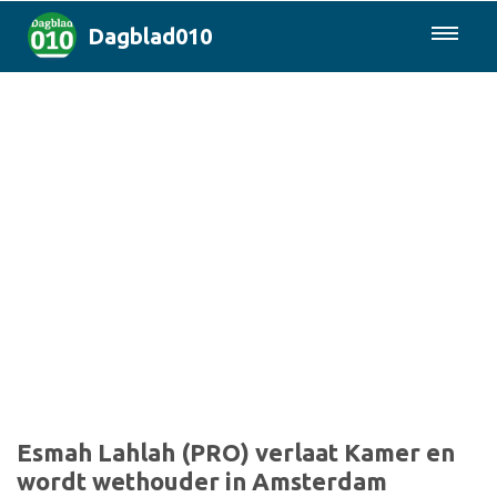
Dagblad010
085-0430577
Rotterdam & Regio
Landelijk
Politiek
Columns
Sport
Esmah Lahlah (PRO) verlaat Kamer en
wordt wethouder in Amsterdam