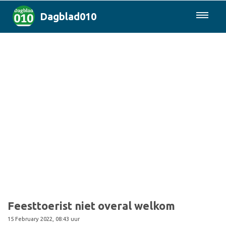
Dagblad010
085-0430577
Rotterdam & Regio
Landelijk
Politiek
Columns
Sport
Feesttoerist niet overal welkom
15 February 2022, 08:43 uur