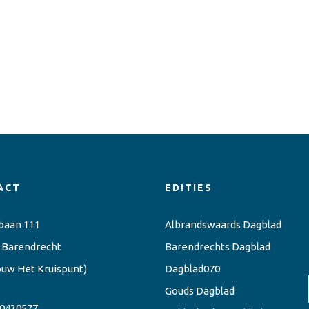
ACT
EDITIES
baan 111
Albrandswaards Dagblad
 Barendrecht
Barendrechts Dagblad
ouw Het Kruispunt)
Dagblad070
Gouds Dagblad
0430577