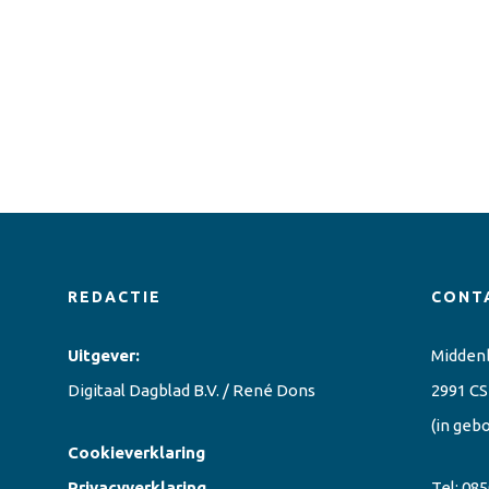
REDACTIE
CONT
Uitgever:
Midden
Digitaal Dagblad B.V. / René Dons
2991 CS
(in geb
Cookieverklaring
Privacyverklaring
Tel:
085