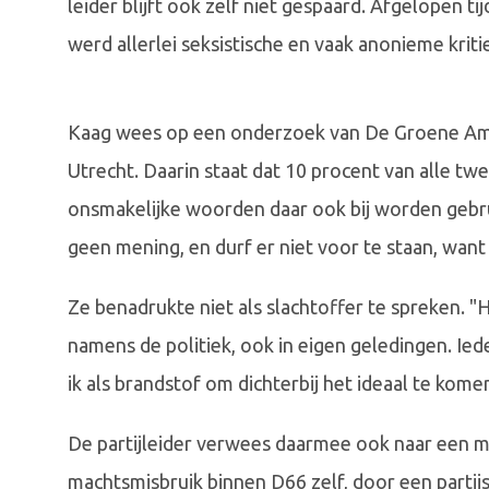
leider blijft ook zelf niet gespaard. Afgelopen t
werd allerlei seksistische en vaak anonieme kriti
Kaag wees op een onderzoek van De Groene Am
Utrecht. Daarin staat dat 10 procent van alle t
onsmakelijke woorden daar ook bij worden gebruik
geen mening, en durf er niet voor te staan, want 
Ze benadrukte niet als slachtoffer te spreken. "
namens de politiek, ook in eigen geledingen. Ieder
ik als brandstof om dichterbij het ideaal te kome
De partijleider verwees daarmee ook naar een mo
machtsmisbruik binnen D66 zelf, door een partij