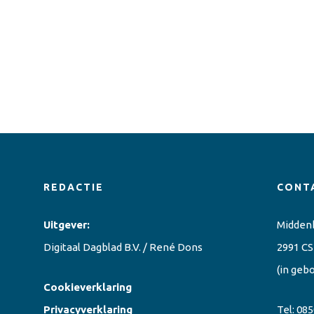
REDACTIE
CONT
Uitgever:
Midden
Digitaal Dagblad B.V. / René Dons
2991 CS
(in geb
Cookieverklaring
Privacyverklaring
Tel:
085