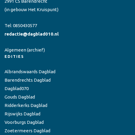
2991 CS Barendrecht
(in gebouw Het Kruispunt)
Tel:
0850430577
redactie@dagblad010.nl
Algemeen
(archief)
EDITIES
Albrandswaards Dagblad
Barendrechts Dagblad
Dagblad070
Gouds Dagblad
Ridderkerks Dagblad
Rijswijks Dagblad
Voorburgs Dagblad
Zoetermeers Dagblad