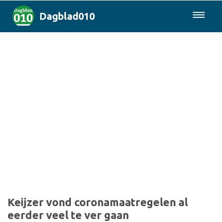
Dagblad010
085-0430577
Rotterdam & Regio
Landelijk
Politiek
Columns
Sport
Keijzer vond coronamaatregelen al
eerder veel te ver gaan