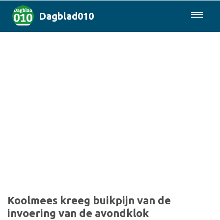
Dagblad010
085-0430577
Rotterdam & Regio
Landelijk
Politiek
Columns
Sport
Koolmees kreeg buikpijn van de
invoering van de avondklok