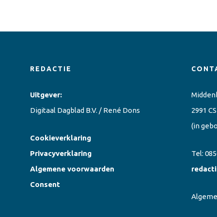
REDACTIE
CONT
Uitgever:
Midden
Digitaal Dagblad B.V. / René Dons
2991 CS
(in geb
Cookieverklaring
Privacyverklaring
Tel:
085
Algemene voorwaarden
redact
Consent
Algem