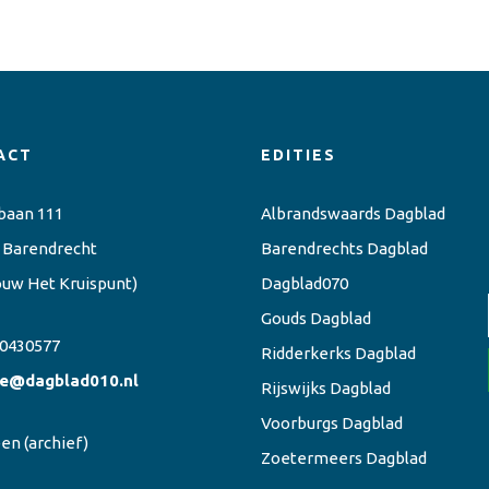
ACT
EDITIES
baan 111
Albrandswaards Dagblad
 Barendrecht
Barendrechts Dagblad
ouw Het Kruispunt)
Dagblad070
Gouds Dagblad
0430577
Ridderkerks Dagblad
ie@dagblad010.nl
Rijswijks Dagblad
Voorburgs Dagblad
een
(archief)
Zoetermeers Dagblad