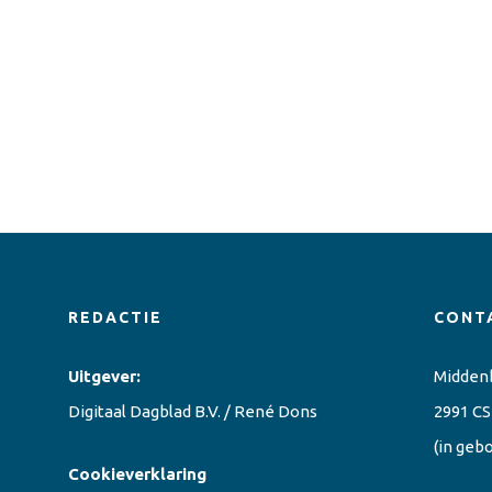
REDACTIE
CONT
Uitgever:
Midden
Digitaal Dagblad B.V. / René Dons
2991 CS
(in geb
Cookieverklaring