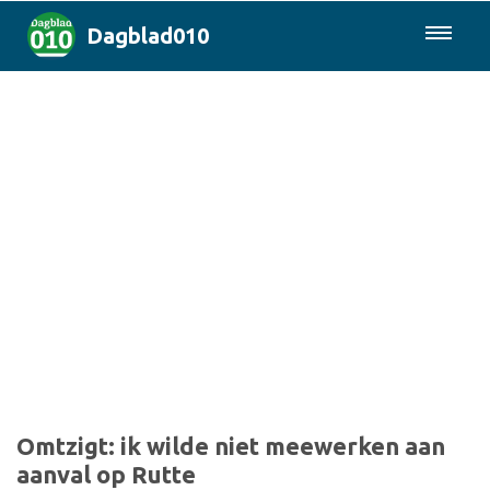
Dagblad010
085-0430577
Rotterdam & Regio
Landelijk
Politiek
Columns
Sport
Omtzigt: ik wilde niet meewerken aan
aanval op Rutte