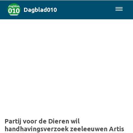
Dagblad010
085-0430577
Rotterdam & Regio
Landelijk
Politiek
Columns
Sport
Partij voor de Dieren wil
handhavingsverzoek zeeleeuwen Artis