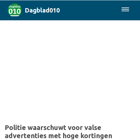
Dagblad010
085-0430577
Rotterdam & Regio
Landelijk
Politiek
Columns
Sport
Politie waarschuwt voor valse
advertenties met hoge kortingen