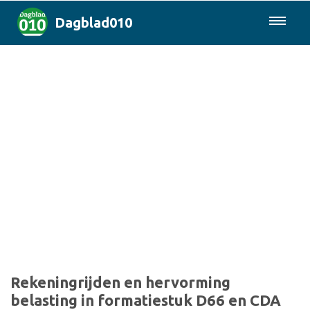
Dagblad010
085-0430577
Rotterdam & Regio
Landelijk
Politiek
Columns
Sport
Rekeningrijden en hervorming
belasting in formatiestuk D66 en CDA