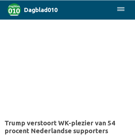
Dagblad010
085-0430577
Rotterdam & Regio
Landelijk
Politiek
Columns
Sport
Trump verstoort WK-plezier van 54
procent Nederlandse supporters