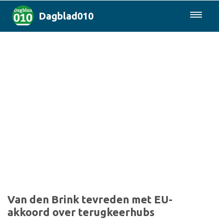
Dagblad010
085-0430577
Rotterdam & Regio
Landelijk
Politiek
Columns
Sport
Van den Brink tevreden met EU-
akkoord over terugkeerhubs