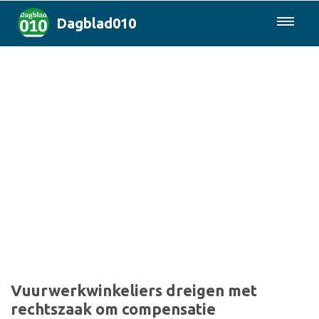
Dagblad010
085-0430577
Rotterdam & Regio
Landelijk
Politiek
Columns
Sport
Vuurwerkwinkeliers dreigen met
rechtszaak om compensatie