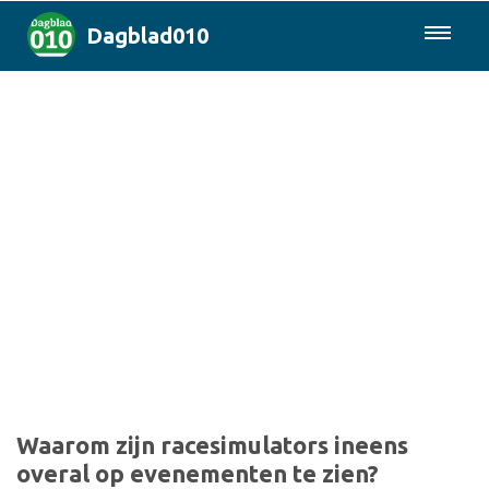
Dagblad010
085-0430577
Rotterdam & Regio
Landelijk
Politiek
Columns
Sport
Waarom zijn racesimulators ineens
overal op evenementen te zien?