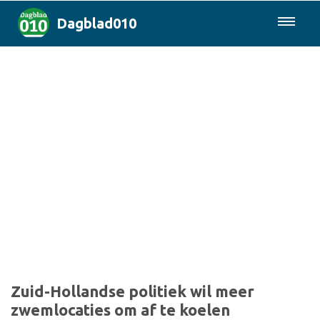
Dagblad010
085-0430577
Rotterdam & Regio
Landelijk
Politiek
Columns
Sport
Zuid-Hollandse politiek wil meer
zwemlocaties om af te koelen