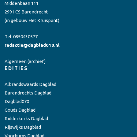
Middenbaan 111
2991 CS Barendrecht
(in gebouw Het Kruispunt)
Tel:
0850430577
redactie@dagblad010.nl
Algemeen
(archief)
EDITIES
Albrandswaards Dagblad
Barendrechts Dagblad
Dagblad070
Gouds Dagblad
Ridderkerks Dagblad
Rijswijks Dagblad
Voorburgs Dagblad