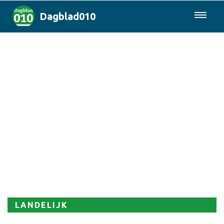
Dagblad010
085-0430577
Rotterdam & Regio
Landelijk
Politiek
Columns
Sport
LANDELIJK