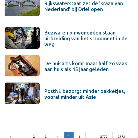
Rijkswaterstaat zet de 'kraan van
Nederland' bij Driel open
Bezwaren omwonenden staan
uitbreiding van het stroomnet in de
weg
De huisarts komt maar half zo vaak
aan huis als 15 jaar geleden
PostNL bezorgt minder pakketjes,
vooral minder uit Azië
5
...
‹
1
2
3
4
6
2772
2773