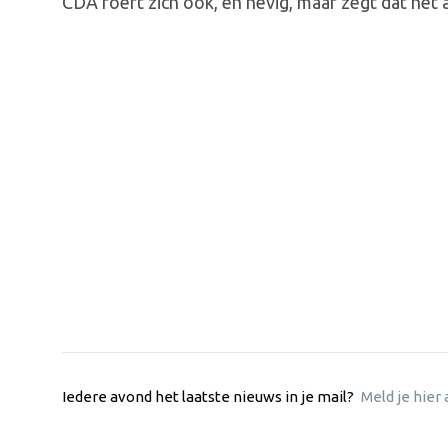
CDA roert zich ook, en hevig, maar zegt dat het
Iedere avond het laatste nieuws in je mail?
Meld je hier