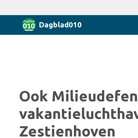
Dagblad010
Ook Milieudefens
vakantieluchtha
Zestienhoven