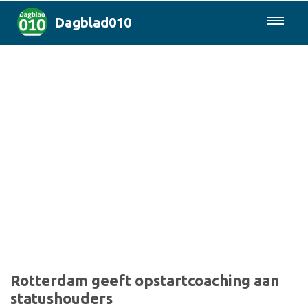
Dagblad010
085-0430577
Rotterdam & Regio
Landelijk
Politiek
Columns
Sport
Rotterdam geeft opstartcoaching aan
statushouders