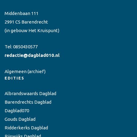
Middenbaan 111
2991 CS Barendrecht
(in gebouw Het Kruispunt)
Tel:
0850430577
redactie@dagblad010.nl
Algemeen
(archief)
EDITIES
Albrandswaards Dagblad
Barendrechts Dagblad
Dagblad070
Gouds Dagblad
Ridderkerks Dagblad
Rijswijks Dagblad