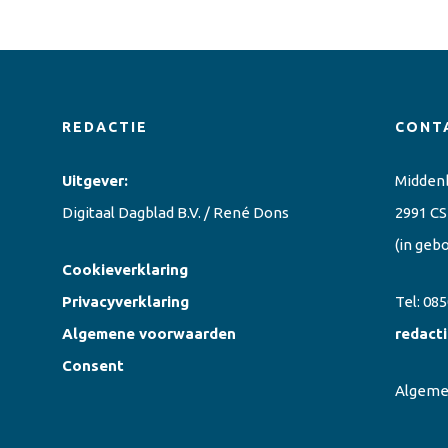
REDACTIE
CONT
Uitgever:
Midden
Digitaal Dagblad B.V. / René Dons
2991 CS
(in geb
Cookieverklaring
Privacyverklaring
Tel:
085
Algemene voorwaarden
redact
Consent
Algem