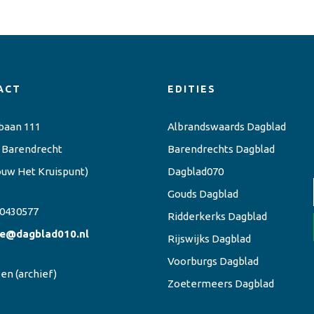
ACT
EDITIES
baan 111
Albrandswaards Dagblad
 Barendrecht
Barendrechts Dagblad
ouw Het Kruispunt)
Dagblad070
Gouds Dagblad
0430577
Ridderkerks Dagblad
ie@dagblad010.nl
Rijswijks Dagblad
Voorburgs Dagblad
een
(archief)
Zoetermeers Dagblad