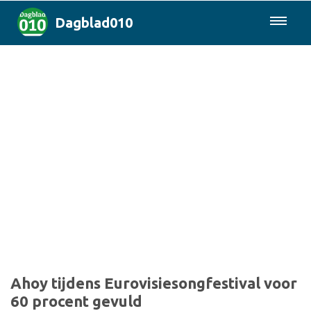
Dagblad010
085-0430577
Rotterdam & Regio
Landelijk
Politiek
Columns
Sport
Ahoy tijdens Eurovisiesongfestival voor
60 procent gevuld