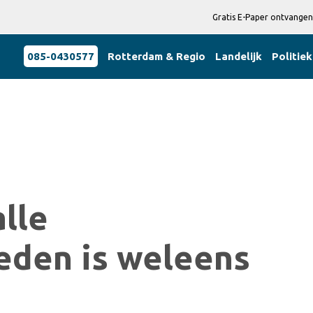
Gratis E-Paper ontvangen
085-0430577
Rotterdam & Regio
Landelijk
Politiek
alle
den is weleens