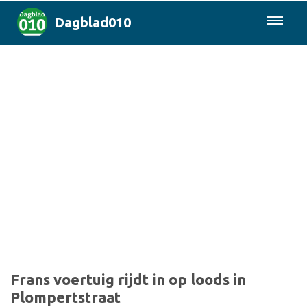
Dagblad010
085-0430577
Rotterdam & Regio
Landelijk
Politiek
Columns
Sport
Frans voertuig rijdt in op loods in
Plompertstraat