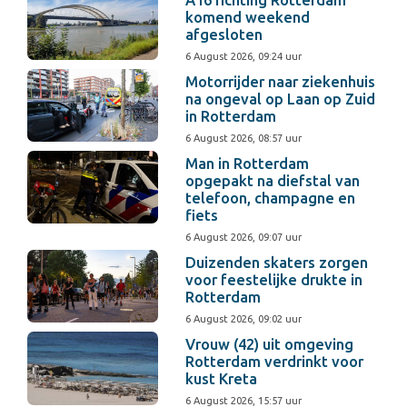
A16 richting Rotterdam
komend weekend
afgesloten
6 August 2026, 09:24 uur
Motorrijder naar ziekenhuis
na ongeval op Laan op Zuid
in Rotterdam
6 August 2026, 08:57 uur
Man in Rotterdam
opgepakt na diefstal van
telefoon, champagne en
fiets
6 August 2026, 09:07 uur
Duizenden skaters zorgen
voor feestelijke drukte in
Rotterdam
6 August 2026, 09:02 uur
Vrouw (42) uit omgeving
Rotterdam verdrinkt voor
kust Kreta
6 August 2026, 15:57 uur