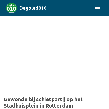
Dagblad010
085-0430577
Rotterdam & Regio
Landelijk
Politiek
Columns
Sport
Gewonde bij schietpartij op het
Stadhuisplein in Rotterdam