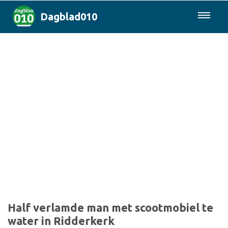
Dagblad010
085-0430577
Rotterdam & Regio
Landelijk
Politiek
Columns
Sport
Half verlamde man met scootmobiel te
water in Ridderkerk