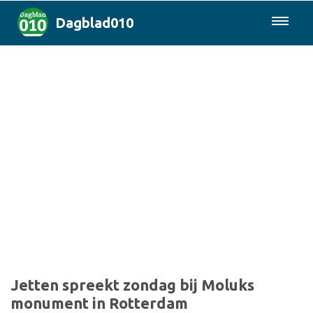
Dagblad010
085-0430577
Rotterdam & Regio
Landelijk
Politiek
Columns
Sport
Jetten spreekt zondag bij Moluks
monument in Rotterdam