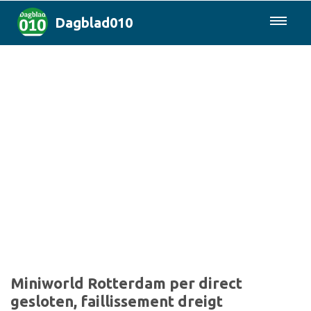
Dagblad010
085-0430577
Rotterdam & Regio
Landelijk
Politiek
Columns
Sport
Miniworld Rotterdam per direct
gesloten, faillissement dreigt