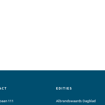
ACT
EDITIES
baan 111
Albrandswaards Dagblad