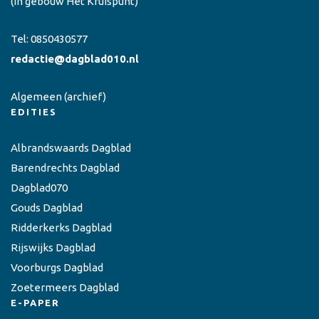
(in gebouw Het Kruispunt)
Tel:
0850430577
redactie@dagblad010.nl
Algemeen
(archief)
EDITIES
Albrandswaards Dagblad
Barendrechts Dagblad
Dagblad070
Gouds Dagblad
Ridderkerks Dagblad
Rijswijks Dagblad
Voorburgs Dagblad
Zoetermeers Dagblad
E-PAPER