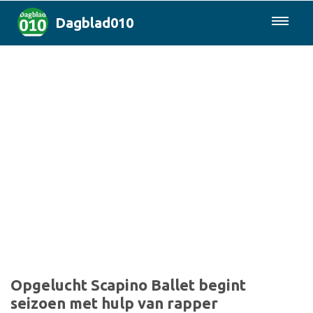
Dagblad010
085-0430577
Rotterdam & Regio
Landelijk
Politiek
Columns
Sport
Opgelucht Scapino Ballet begint
seizoen met hulp van rapper