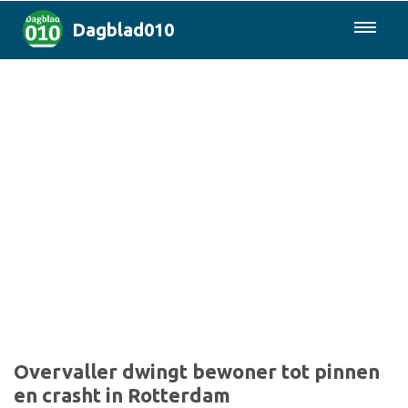
Dagblad010
085-0430577
Rotterdam & Regio
Landelijk
Politiek
Columns
Sport
Overvaller dwingt bewoner tot pinnen
en crasht in Rotterdam