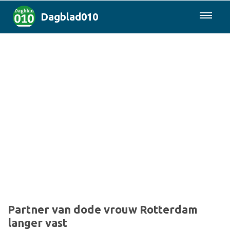
Dagblad010
085-0430577
Rotterdam & Regio
Landelijk
Politiek
Columns
Sport
Partner van dode vrouw Rotterdam
langer vast