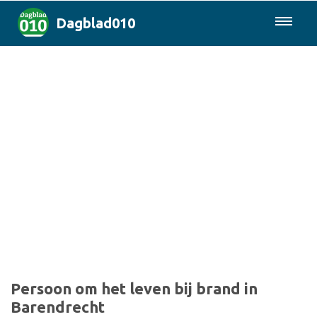
Dagblad010
085-0430577
Rotterdam & Regio
Landelijk
Politiek
Columns
Sport
Persoon om het leven bij brand in
Barendrecht