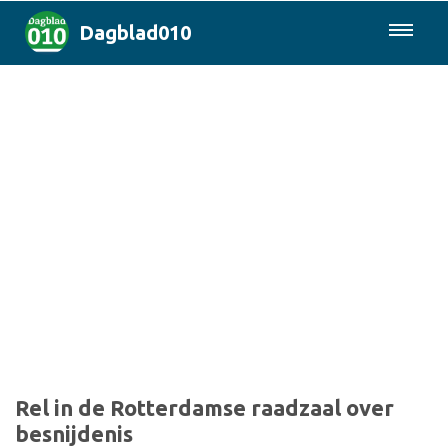
Dagblad010
085-0430577
Rotterdam & Regio
Landelijk
Politiek
Columns
Sport
Rel in de Rotterdamse raadzaal over
besnijdenis