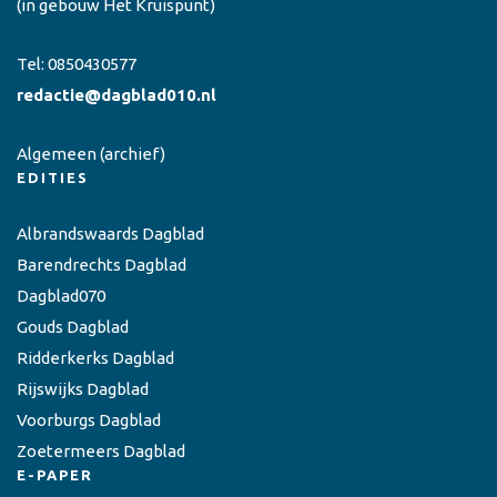
(in gebouw Het Kruispunt)
Tel:
0850430577
redactie@dagblad010.nl
Algemeen
(archief)
EDITIES
Albrandswaards Dagblad
Barendrechts Dagblad
Dagblad070
Gouds Dagblad
Ridderkerks Dagblad
Rijswijks Dagblad
Voorburgs Dagblad
Zoetermeers Dagblad
E-PAPER