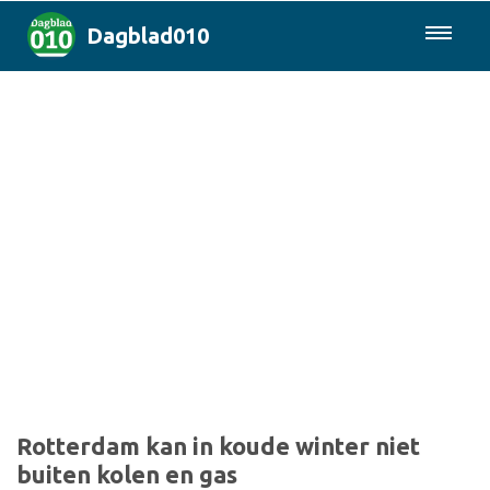
Dagblad010
085-0430577
Rotterdam & Regio
Landelijk
Politiek
Columns
Sport
Rotterdam kan in koude winter niet
buiten kolen en gas